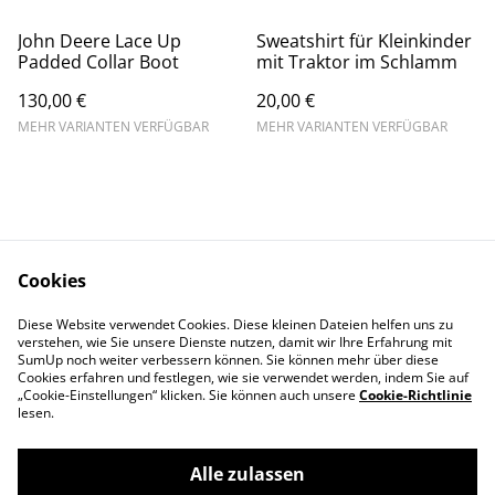
John Deere Lace Up
Sweatshirt für Kleinkinder
Padded Collar Boot
mit Traktor im Schlamm
130,00 €
20,00 €
MEHR VARIANTEN VERFÜGBAR
MEHR VARIANTEN VERFÜGBAR
Cookies
Kontaktieren Sie uns
Rechtliche
Diese Website verwendet Cookies. Diese kleinen Dateien helfen uns zu
Bestimmungen
verstehen, wie Sie unsere Dienste nutzen, damit wir Ihre Erfahrung mit
Datenschutzbestimm
Cookie-Richtlinie
SumUp noch weiter verbessern können. Sie können mehr über diese
ungen von SumUp
Cookies erfahren und festlegen, wie sie verwendet werden, indem Sie auf
„Cookie-Einstellungen“ klicken. Sie können auch unsere
Cookie-Richtlinie
lesen.
Alle zulassen