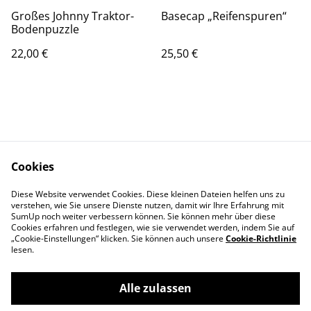
Großes Johnny Traktor-
Basecap „Reifenspuren“
Bodenpuzzle
22,00 €
25,50 €
Cookies
Kontaktieren Sie uns
Rechtliche
Diese Website verwendet Cookies. Diese kleinen Dateien helfen uns zu
Bestimmungen
verstehen, wie Sie unsere Dienste nutzen, damit wir Ihre Erfahrung mit
Datenschutzbestimm
Cookie-Richtlinie
SumUp noch weiter verbessern können. Sie können mehr über diese
ungen von SumUp
Cookies erfahren und festlegen, wie sie verwendet werden, indem Sie auf
„Cookie-Einstellungen“ klicken. Sie können auch unsere
Cookie-Richtlinie
lesen.
Alle zulassen