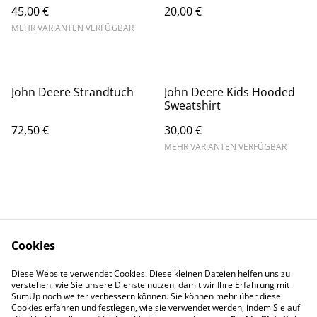
45,00 €
20,00 €
MEHR VARIANTEN VERFÜGBAR
John Deere Strandtuch
John Deere Kids Hooded
Sweatshirt
72,50 €
30,00 €
MEHR VARIANTEN VERFÜGBAR
Cookies
Kontaktieren Sie uns
Rechtliche
Diese Website verwendet Cookies. Diese kleinen Dateien helfen uns zu
Bestimmungen
verstehen, wie Sie unsere Dienste nutzen, damit wir Ihre Erfahrung mit
Datenschutzbestimm
Cookie-Richtlinie
SumUp noch weiter verbessern können. Sie können mehr über diese
ungen von SumUp
Cookies erfahren und festlegen, wie sie verwendet werden, indem Sie auf