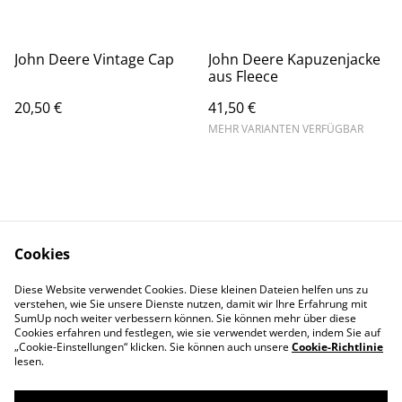
John Deere Vintage Cap
John Deere Kapuzenjacke
aus Fleece
20,50 €
41,50 €
MEHR VARIANTEN VERFÜGBAR
Cookies
Kontaktieren Sie uns
Rechtliche
Diese Website verwendet Cookies. Diese kleinen Dateien helfen uns zu
Bestimmungen
verstehen, wie Sie unsere Dienste nutzen, damit wir Ihre Erfahrung mit
Datenschutzbestimm
Cookie-Richtlinie
SumUp noch weiter verbessern können. Sie können mehr über diese
ungen von SumUp
Cookies erfahren und festlegen, wie sie verwendet werden, indem Sie auf
„Cookie-Einstellungen“ klicken. Sie können auch unsere
Cookie-Richtlinie
lesen.