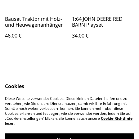
Bauset Traktor mit Holz-
1:64 JOHN DEERE RED
und Heuwagenanhänger
BARN Playset
46,00 €
34,00 €
Cookies
Kontaktieren Sie uns
Rechtliche
Diese Website verwendet Cookies. Diese kleinen Dateien helfen uns zu
Bestimmungen
verstehen, wie Sie unsere Dienste nutzen, damit wir Ihre Erfahrung mit
Datenschutzbestimm
Cookie-Richtlinie
SumUp noch weiter verbessern können. Sie können mehr über diese
ungen von SumUp
Cookies erfahren und festlegen, wie sie verwendet werden, indem Sie auf
„Cookie-Einstellungen“ klicken. Sie können auch unsere
Cookie-Richtlinie
lesen.