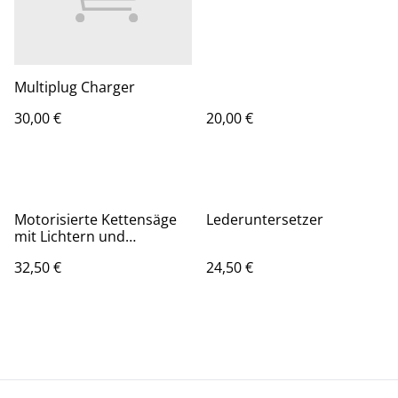
Multiplug Charger
30,00 €
20,00 €
Motorisierte Kettensäge
Lederuntersetzer
mit Lichtern und
Geräuschen, von John
32,50 €
24,50 €
Deere