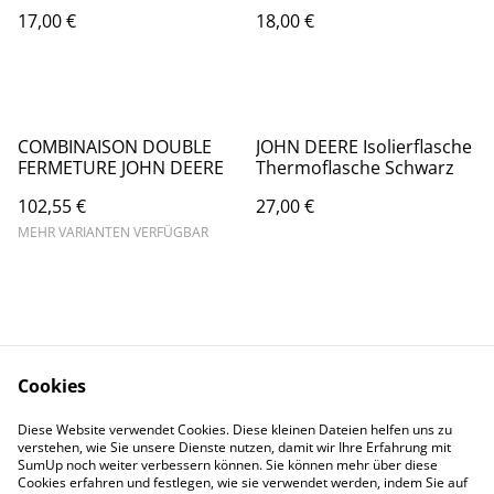
17,00 €
18,00 €
COMBINAISON DOUBLE
JOHN DEERE Isolierflasche
FERMETURE JOHN DEERE
Thermoflasche Schwarz
102,55 €
27,00 €
MEHR VARIANTEN VERFÜGBAR
Cookies
Kontaktieren Sie uns
Rechtliche
Diese Website verwendet Cookies. Diese kleinen Dateien helfen uns zu
Bestimmungen
verstehen, wie Sie unsere Dienste nutzen, damit wir Ihre Erfahrung mit
Datenschutzbestimm
Cookie-Richtlinie
SumUp noch weiter verbessern können. Sie können mehr über diese
ungen von SumUp
Cookies erfahren und festlegen, wie sie verwendet werden, indem Sie auf