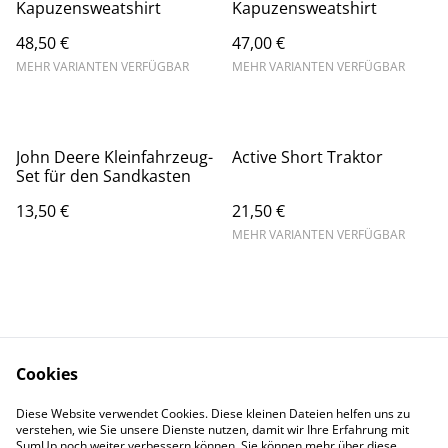
Kapuzensweatshirt
Kapuzensweatshirt
48,50 €
47,00 €
MEHR VARIANTEN VERFÜGBAR
MEHR VARIANTEN VERFÜGBAR
John Deere Kleinfahrzeug-
Active Short Traktor
Set für den Sandkasten
13,50 €
21,50 €
MEHR VARIANTEN VERFÜGBAR
Cookies
Kontaktieren Sie uns
Rechtliche
Diese Website verwendet Cookies. Diese kleinen Dateien helfen uns zu
Bestimmungen
verstehen, wie Sie unsere Dienste nutzen, damit wir Ihre Erfahrung mit
Datenschutzbestimm
Cookie-Richtlinie
SumUp noch weiter verbessern können. Sie können mehr über diese