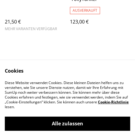
AUSVERKAUFT
21,50 €
123,00 €
MEHR VARIANTEN VERFÜGBAR
Cookies
Kontaktieren Sie uns
Rechtliche
Diese Website verwendet Cookies. Diese kleinen Dateien helfen uns zu
Bestimmungen
verstehen, wie Sie unsere Dienste nutzen, damit wir Ihre Erfahrung mit
Datenschutzbestimm
Cookie-Richtlinie
SumUp noch weiter verbessern können. Sie können mehr über diese
ungen von SumUp
Cookies erfahren und festlegen, wie sie verwendet werden, indem Sie auf
„Cookie-Einstellungen“ klicken. Sie können auch unsere
Cookie-Richtlinie
lesen.
Alle zulassen