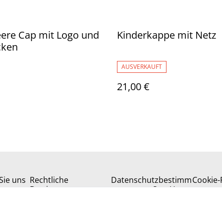
ere Cap mit Logo und
Kinderkappe mit Netz
cken
AUSVERKAUFT
21,00 €
Sie uns
Rechtliche
Datenschutzbestimm
Cookie-R
Bestimmungen
ungen von SumUp