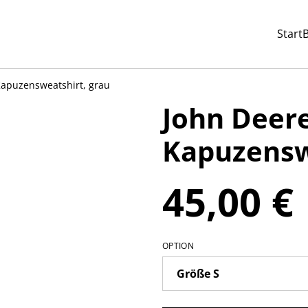
Start
Kapuzensweatshirt, grau
John Deer
Kapuzensw
45,00 €
OPTION