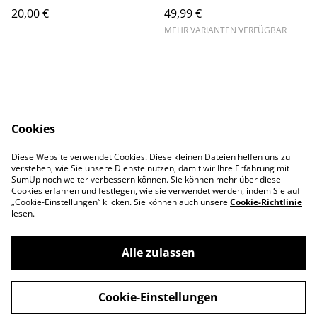
20,00 €
49,99 €
MEHR VARIANTEN VERFÜGBAR
Cookies
Kontaktieren Sie uns
Rechtliche
Diese Website verwendet Cookies. Diese kleinen Dateien helfen uns zu
Bestimmungen
verstehen, wie Sie unsere Dienste nutzen, damit wir Ihre Erfahrung mit
Datenschutzbestimm
Cookie-Richtlinie
SumUp noch weiter verbessern können. Sie können mehr über diese
ungen von SumUp
Cookies erfahren und festlegen, wie sie verwendet werden, indem Sie auf
„Cookie-Einstellungen“ klicken. Sie können auch unsere
Cookie-Richtlinie
lesen.
Alle zulassen
©
2026
Cloos & Kraus
Cookie-Einstellungen
powered by