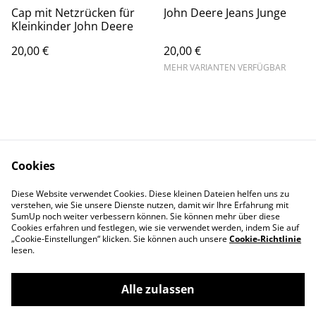
Cap mit Netzrücken für
John Deere Jeans Junge
Kleinkinder John Deere
20,00 €
20,00 €
MEHR VARIANTEN VERFÜGBAR
Cookies
Kontaktieren Sie uns
Rechtliche
Diese Website verwendet Cookies. Diese kleinen Dateien helfen uns zu
Bestimmungen
verstehen, wie Sie unsere Dienste nutzen, damit wir Ihre Erfahrung mit
Datenschutzbestimm
Cookie-Richtlinie
SumUp noch weiter verbessern können. Sie können mehr über diese
ungen von SumUp
Cookies erfahren und festlegen, wie sie verwendet werden, indem Sie auf
„Cookie-Einstellungen“ klicken. Sie können auch unsere
Cookie-Richtlinie
lesen.
Alle zulassen