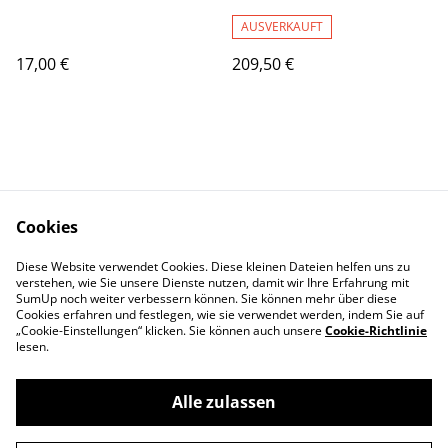
AUSVERKAUFT
17,00 €
209,50 €
Cookies
Kontaktieren Sie uns
Rechtliche
Diese Website verwendet Cookies. Diese kleinen Dateien helfen uns zu
Bestimmungen
verstehen, wie Sie unsere Dienste nutzen, damit wir Ihre Erfahrung mit
Datenschutzbestimm
Cookie-Richtlinie
SumUp noch weiter verbessern können. Sie können mehr über diese
ungen von SumUp
Cookies erfahren und festlegen, wie sie verwendet werden, indem Sie auf
„Cookie-Einstellungen“ klicken. Sie können auch unsere
Cookie-Richtlinie
lesen.
Alle zulassen
©
2026
Cloos & Kraus