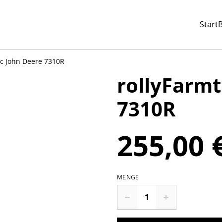
Start
ac John Deere 7310R
rollyFarmt
7310R
255,00 
MENGE