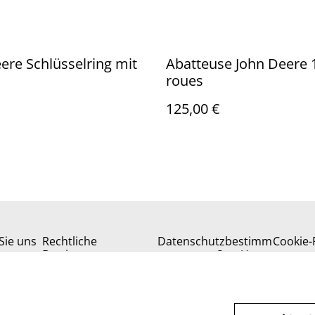
ere Schlüsselring mit
Abatteuse John Deere 
roues
125,00 €
Sie uns
Rechtliche
Datenschutzbestimm
Cookie-R
Bestimmungen
ungen von SumUp