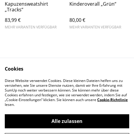
Kapuzensweatshirt
Kinderoverall „Grün“
„Tracks“
83,99 €
80,00 €
MEHR VARIANTEN VERFÜGBAR
MEHR VARIANTEN VERFÜGBAR
Cookies
Kontaktieren Sie uns
Rechtliche
Diese Website verwendet Cookies. Diese kleinen Dateien helfen uns zu
Bestimmungen
verstehen, wie Sie unsere Dienste nutzen, damit wir Ihre Erfahrung mit
Datenschutzbestimm
Cookie-Richtlinie
SumUp noch weiter verbessern können. Sie können mehr über diese
ungen von SumUp
Cookies erfahren und festlegen, wie sie verwendet werden, indem Sie auf
„Cookie-Einstellungen“ klicken. Sie können auch unsere
Cookie-Richtlinie
lesen.
Alle zulassen