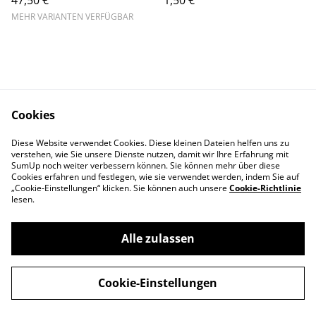
47,50 €
1,50 €
MEHR VARIANTEN VERFÜGBAR
Cookies
Kontaktieren Sie uns
Rechtliche
Diese Website verwendet Cookies. Diese kleinen Dateien helfen uns zu
Bestimmungen
verstehen, wie Sie unsere Dienste nutzen, damit wir Ihre Erfahrung mit
Datenschutzbestimm
Cookie-Richtlinie
SumUp noch weiter verbessern können. Sie können mehr über diese
ungen von SumUp
Cookies erfahren und festlegen, wie sie verwendet werden, indem Sie auf
„Cookie-Einstellungen“ klicken. Sie können auch unsere
Cookie-Richtlinie
lesen.
Alle zulassen
©
2026
Cloos & Kraus
Cookie-Einstellungen
powered by