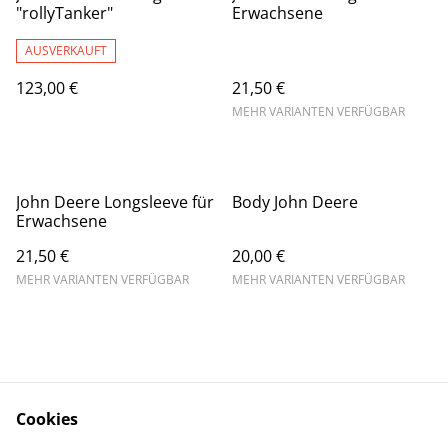
"rollyTanker"
Erwachsene
AUSVERKAUFT
123,00 €
21,50 €
MEHR VARIANTEN VERFÜGBAR
John Deere Longsleeve für
Body John Deere
Erwachsene
21,50 €
20,00 €
MEHR VARIANTEN VERFÜGBAR
MEHR VARIANTEN VERFÜGBAR
Cookies
Kontaktieren Sie uns
Rechtliche